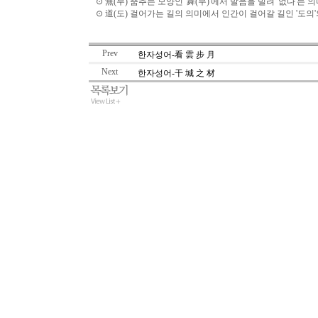
⊙ 無(무) 춤추는 모양인 '舞(무)'에서 발음을 빌려 '없다'는 
⊙ 道(도) 걸어가는 길의 의미에서 인간이 걸어갈 길인 '도의'
Prev
한자성어-看 雲 步 月
Next
한자성어-干 城 之 材