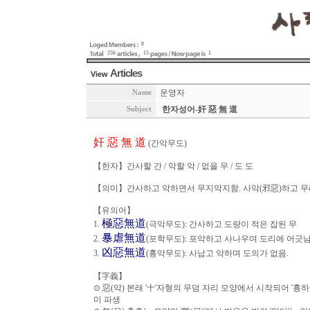
0
256
15
1
Articles
View
운영자
Name
한자성어-奸 惡 無 道
Subject
奸 惡 無 道
(간악무도)
【한자】간사할 간 / 악할 악 / 없을 무 / 도 도
【의미】간사하고 악하면서 무지막지함. 사악(邪惡)하고 무례
【유의어】
極惡無道
1.
(극악무도): 간사하고 도량이 적은 잡된 무
暴虐無道
2.
(포학무도): 포악하고 사나우며 도리에 어긋남
凶惡無道
3.
(흉악무도): 사납고 악하며 도의가 없음.
【字義】
⊙ 惡(악) 본래 '十'자형의 무덤 자리 모양에서 시작되어 '흉하다'
미 파생