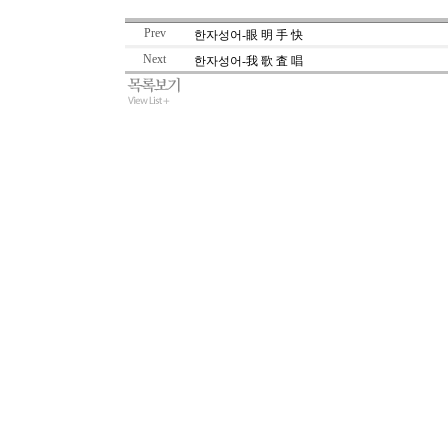
Prev
한자성어-眼 明 手 快
Next
한자성어-我 歌 査 唱