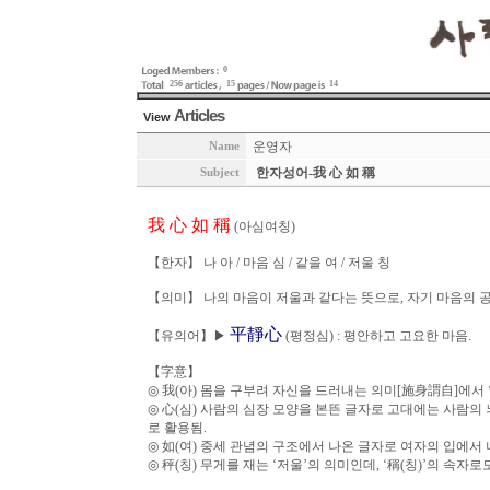
0
256
15
14
Articles
View
운영자
Name
한자성어-我 心 如 稱
Subject
我 心 如 稱
(아심여칭)
【한자】 나 아 / 마음 심 / 같을 여 / 저울 칭
【의미】 나의 마음이 저울과 같다는 뜻으로, 자기 마음의 
平靜心
【유의어】▶
(평정심) : 평안하고 고요한 마음.
【字意】
◎ 我(아) 몸을 구부려 자신을 드러내는 의미[施身謂自]에서 
◎ 心(심) 사람의 심장 모양을 본뜬 글자로 고대에는 사람의
로 활용됨.
◎ 如(여) 중세 관념의 구조에서 나온 글자로 여자의 입에서
◎ 秤(칭) 무게를 재는 ‘저울’의 의미인데, ‘稱(칭)’의 속자로