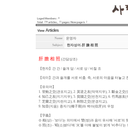
0
256
15
2
Articles
View
운영자
Name
한자성어-肝 膽 相 照
Subject
肝 膽 相 照
(간담상조)
【한자】간 간 / 쓸개 담 / 서로 상 / 비칠 조
【의미】간과 쓸개를 서로 비춤. 즉, 서로의 마음을 터놓고 친하
【유의어】
1. 管鮑之交(관포지교), 2. 莫逆之友(막역지우), 3. 斷金之交
4. 知己之友(지기지우), 5. 貧賤之交(빈천지교), 6. 竹馬故友
7. 芝蘭之交(지란지교), 8. 刎頸之交(문경지교),
9. 知音(지음): 종자기(種子期)와 백아(伯牙)의 우정
【字義】
⊙ 相(상) - '보다'는 의미에서 雙(쌍)과 음이 유사해 '서로'의
⊙ 照(조) - '昭(소)밝다'에 '火'를 더해 불빛이 밝게 '비추다'는