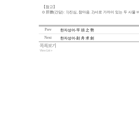
【참고】
⊙ 肝膽(간담) : 1)진심, 참마음. 2)서로 가까이 있는 두 사물 
Prev
한자성어-竿 頭 之 勢
Next
한자성어-刻 舟 求 劍