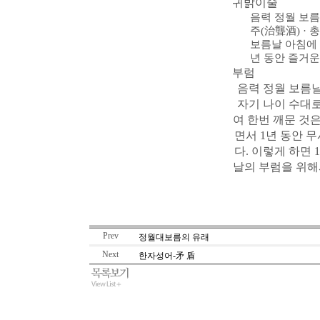
귀밝이술
음력 정월 보름
주(治聾酒) ·
보름날 아침에 
년 동안 즐거운
부럼
음력 정월 보름날 
자기 나이 수대로
여 한번 깨문 것
면서 1년 동안 
다. 이렇게 하면
날의 부럼을 위해서
Prev
정월대보름의 유래
Next
한자성어-矛 盾