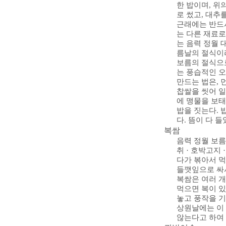
한 밥이며, 위
로 썼고, 대추
근래에는 반드시
는 다른 재료
는 음력 정월 
름날의 절식이라
보름의 절식으
는 풍습적인 오
만드는 법은, 
찹쌀을 씻어 일어
에 맹물을 보태
밥을 짓는다. 
다. 뜸이 다 
복쌈
음력 정월 보름
취 · 호박고지 
다가 볶아서 먹
들깻잎으로 싸서
복쌈은 여러 개
먹으면 복이 있
놓고 풍작을 기
상원날에는 이 
않는다고 하여 