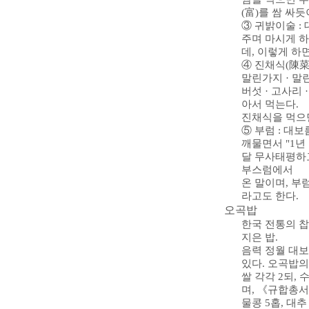
(富)를 쌈 싸
③ 귀밝이술 :
주며 마시게 
데, 이렇게 하
④ 진채식(陳菜
말린가지 · 말
버섯 · 고사리 
아서 먹는다.
진채식을 먹으면
⑤ 부럼 : 대
깨물면서 "1년 
달 무사태평하고
부스럼에서
온 말이며, 부
라고도 한다.
오곡밥
한국 전통의 찹
지은 밥.
음력 정월 대보
있다. 오곡밥의
쌀 각각 2되,
며, 《규합총서(
물콩 5홉, 대