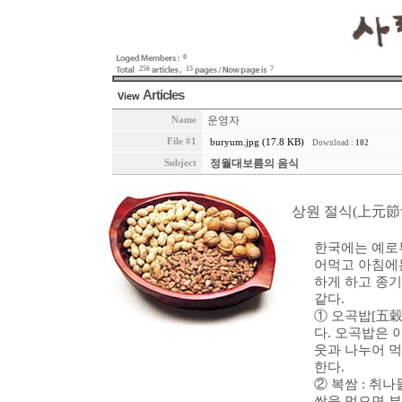
0
256
15
7
Articles
View
운영자
Name
File #1
buryum.jpg (17.8 KB)
Download :
102
정월대보름의 음식
Subject
상원 절식(上元節
한국에는 예로
어먹고 아침에는
하게 하고 종기
같다.
① 오곡밥[五穀飯
다. 오곡밥은 
웃과 나누어 먹
한다.
② 복쌈 : 취
쌈을 먹으면 부