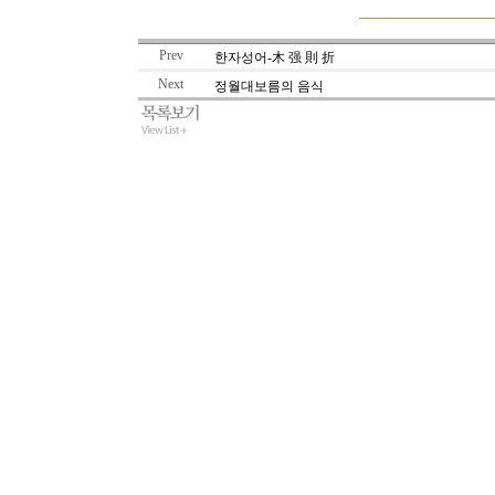
Prev
한자성어-木 强 則 折
Next
정월대보름의 음식