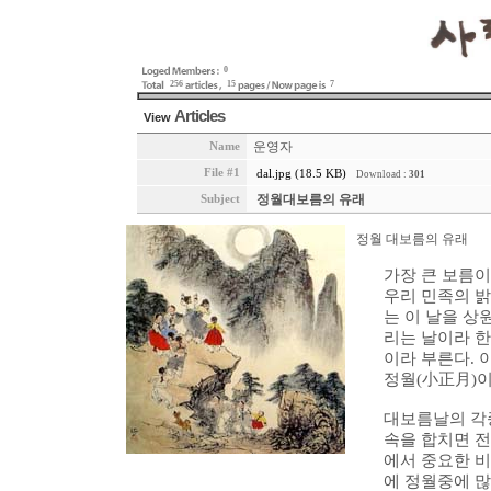
0
256
15
7
Articles
View
운영자
Name
File #1
dal.jpg (18.5 KB)
Download :
301
정월대보름의 유래
Subject
정월 대보름의 유래
가장 큰 보름이
우리 민족의 
는 이 날을 상
리는 날이라 한다
이라 부른다. 
정월(小正月)이
대보름날의 각종
속을 합치면 전
에서 중요한 비
에 정월중에 많