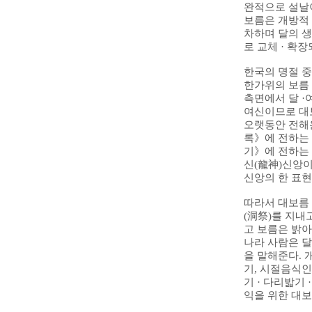
완적으로 설날이
보름은 개방적 
차하며 달의 생
로 교체 · 확
한국의 명절 
한가위의 보름
측면에서 달 ·
여신이므로 대
오랫동안 전해
록》에 전하는
기》에 전하는 
신(龍神)신앙이
신앙의 한 표현
따라서 대보름 
(洞祭)를 지내
고 보름은 밝아
나라 사람은 
을 말해준다. 
기, 시절음식인
기 · 다리밟기 
익을 위한 대보