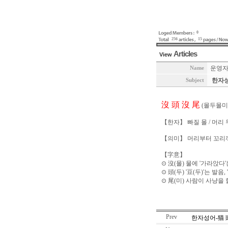
0
256
15
Articles
View
운영
Name
한자성
Subject
沒 頭 沒 尾
(몰두몰미
【한자】 빠질 몰 / 머리 두
【의미】 머리부터 꼬리까지
【字意】
⊙ 沒(몰) 물에 '가라앉다
⊙ 頭(두) '豆(두)'는 발음
⊙ 尾(미) 사람이 사냥을
Prev
한자성어-猫 