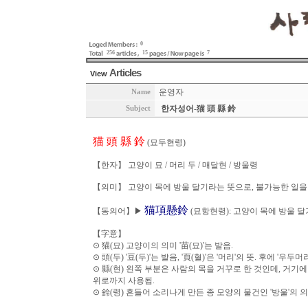
0
256
15
7
Articles
View
운영자
Name
한자성어-猫 頭 縣 鈴
Subject
猫 頭 縣 鈴
(묘두현령)
【한자】 고양이 묘 / 머리 두 / 매달현 / 방울령
【의미】 고양이 목에 방울 달기라는 뜻으로, 불가능한 일을
猫項懸鈴
【동의어】▶
(묘항현령): 고양이 목에 방울 달
【字意】
⊙ 猫(묘) 고양이의 의미 '苗(묘)'는 발음.
⊙ 頭(두) '豆(두)'는 발음, '頁(혈)'은 '머리'의 뜻. 후에 '우두
⊙ 縣(현) 왼쪽 부분은 사람의 목을 거꾸로 한 것인데, 거기에
위로까지 사용됨.
⊙ 鈴(령) 흔들어 소리나게 만든 종 모양의 물건인 '방울'의 의미.