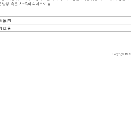
뜻 발생. 혹은 人+戈의 의미로도 봄.
道 無 門
同 伐 異
Copyright 1999