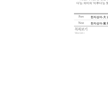
다'는 의미의 '이루다'는 
Prev
한자성어-大 
Next
한자성어-黨 