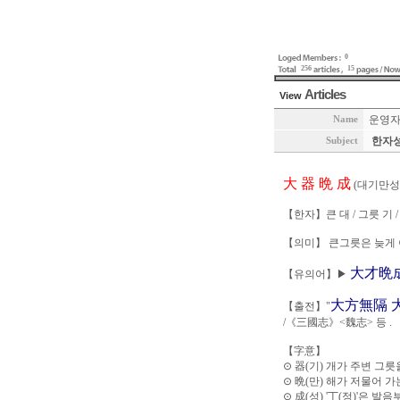
0
256
15
Articles
View
운영
Name
한자성
Subject
大 器 晩 成
(대기만성
【한자】큰 대 / 그릇 기 /
【의미】 큰그릇은 늦게 
大才晩
【유의어】▶
大方無隔 
【출전】"
/《三國志》<魏志> 등 .
【字意】
⊙ 器(기) 개가 주변 그
⊙ 晩(만) 해가 저물어 가
⊙ 成(성) '丁(정)'은 