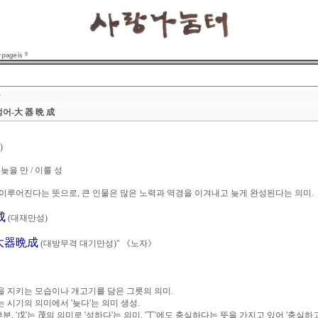
9
자
어-大 器 晩 成
)
 늦을 만 / 이룰 성
이루어진다는 뜻으로, 큰 인물은 많은 노력과 역경을 이겨내고 늦게 완성된다는 의미.
成
(대재만성)
大器晩成
(대방무격 대기만성)" 《노자》
릇을 지키는 모습이나 개고기를 담은 그릇의 의미.
는 시기의 의미에서 '늦다'는 의미 생성.
발음부분, '戊'는 茂의 의미로 '성하다'는 의미. '丁'에도 충실하다는 뜻을 가지고 있어 '충