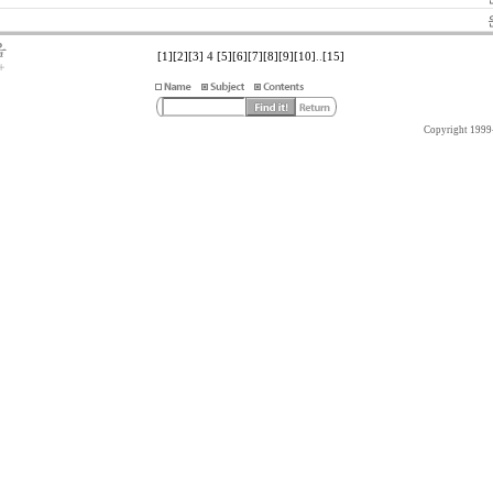
[1]
[2]
[3]
4
[5]
[6]
[7]
[8]
[9]
[10]
..
[15]
Copyright 1999