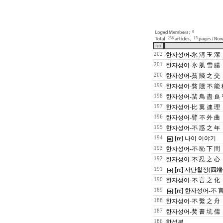
0
256
15
no
202
한자성어-氷 淸 玉 潔
201
한자성어-氷 肌 雪 腸
200
한자성어-貧 賤 之 交
199
한자성어-貧 賤 不 能
198
한자성어-蜚 鳥 盡 良 
197
한자성어-比 翼 連 理
196
한자성어-臂 不 外 曲
195
한자성어-不 惑 之 年
194
[re] 나이 이야기
193
한자성어-不 恥 下 問
192
한자성어-不 忍 之 心
191
[re] 사단칠정(四
190
한자성어-不 言 之 化
189
[re] 한자성어-不 
188
한자성어-不 繫 之 舟
187
한자성어-焚 書 坑 儒
186
한석봉