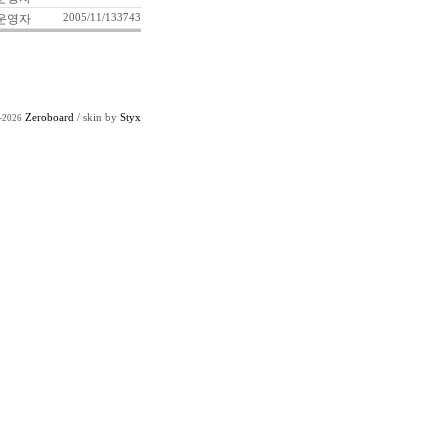
운영자
2005/11/13
3743
Zeroboard
/ skin by
Styx
-2026