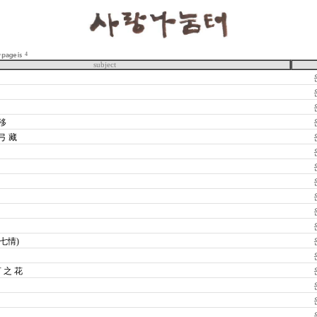
4
subject
 移
弓 藏
端七情)
言 之 花