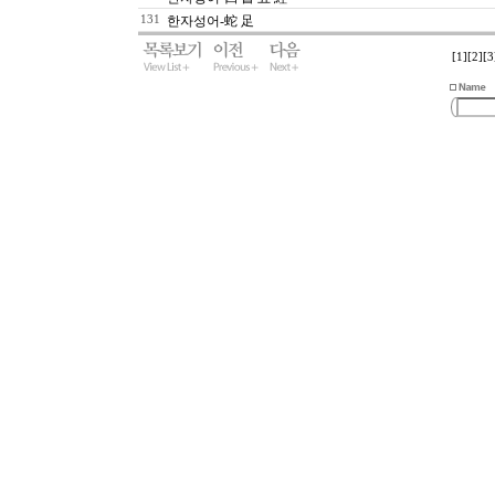
131
한자성어-蛇 足
[1]
[2]
[3