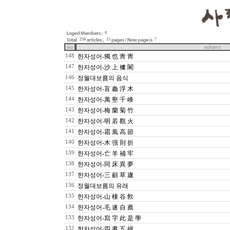
0
256
15
7
no
subject
148
한자성어-獨 也 靑 靑
147
한자성어-沙 上 樓 閣
146
정월대보름의 음식
145
한자성어-盲 龜 浮 木
144
한자성어-萬 壑 千 峰
143
한자성어-梅 蘭 菊 竹
142
한자성어-明 若 觀 火
141
한자성어-霜 風 高 節
140
한자성어-木 强 則 折
139
한자성어-亡 羊 補 牢
138
한자성어-同 床 異 夢
137
한자성어-三 顧 草 廬
136
정월대보름의 유래
135
한자성어-山 棲 谷 飮
134
한자성어-毛 遂 自 薦
133
한자성어-寫 字 此 是 學
132
한자성어-四 書 五 經