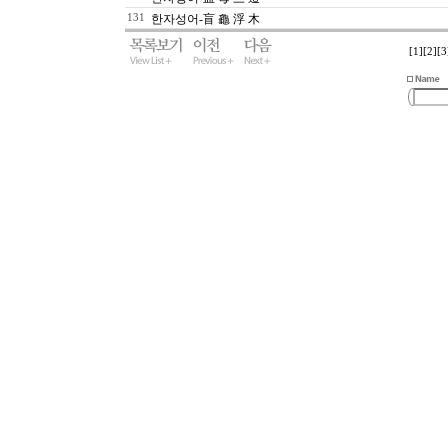
131
한자성어-盲 龜 浮 木
[1]
[2]
[3