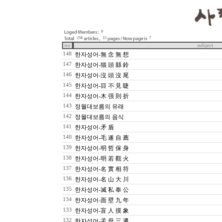
0
256
15
7
no
subject
148
한자성어-無 念 無 想
147
한자성어-猫 頭 縣 鈴
146
한자성어-沒 頭 沒 尾
145
한자성어-目 不 見 睫
144
한자성어-木 强 則 折
143
정월대보름의 유래
142
정월대보름의 음식
141
한자성어-矛 盾
140
한자성어-毛 遂 自 薦
139
한자성어-明 哲 保 身
138
한자성어-明 若 觀 火
137
한자성어-名 實 相 符
136
한자성어-名 山 大 川
135
한자성어-滅 私 奉 公
134
한자성어-面 壁 九 年
133
한자성어-盲 人 摸 象
132
한자성어-孟 母 三 遷