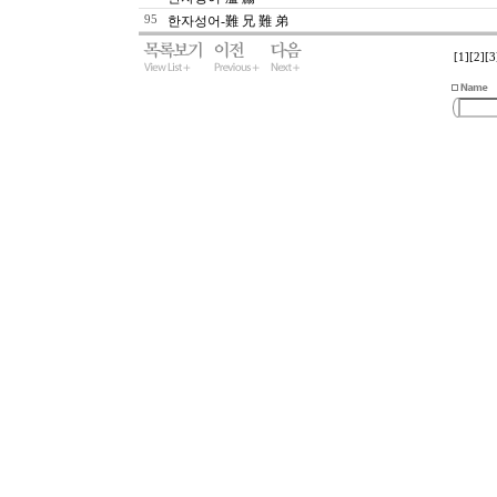
95
한자성어-難 兄 難 弟
[1]
[2]
[3