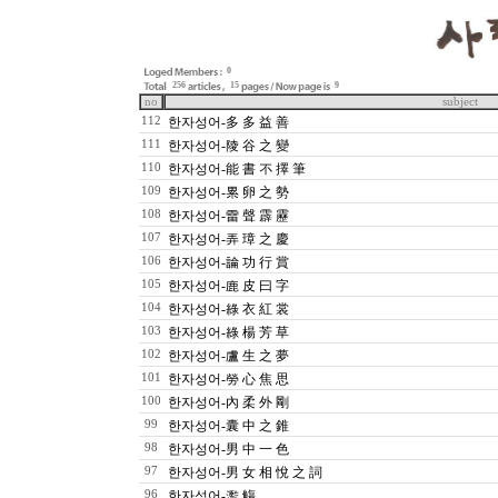
0
256
15
9
no
subject
112
한자성어-多 多 益 善
111
한자성어-陵 谷 之 變
110
한자성어-能 書 不 擇 筆
109
한자성어-累 卵 之 勢
108
한자성어-雷 聲 霹 靂
107
한자성어-弄 璋 之 慶
106
한자성어-論 功 行 賞
105
한자성어-鹿 皮 曰 字
104
한자성어-綠 衣 紅 裳
103
한자성어-綠 楊 芳 草
102
한자성어-盧 生 之 夢
101
한자성어-勞 心 焦 思
100
한자성어-內 柔 外 剛
99
한자성어-囊 中 之 錐
98
한자성어-男 中 一 色
97
한자성어-男 女 相 悅 之 詞
96
한자성어-濫 觴