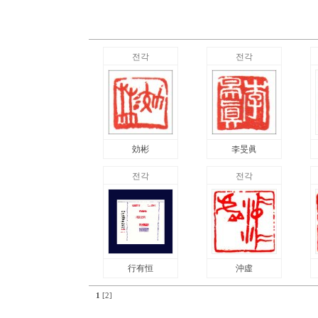
전각
전각
効彬
李旻眞
전각
전각
行有恒
沖虛
1
[2]