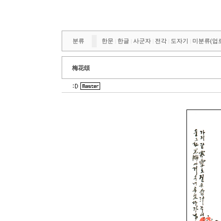
분류
한문
한글
사군자
전각
도자기
미분류(업
|
|
|
|
|
梅花頌