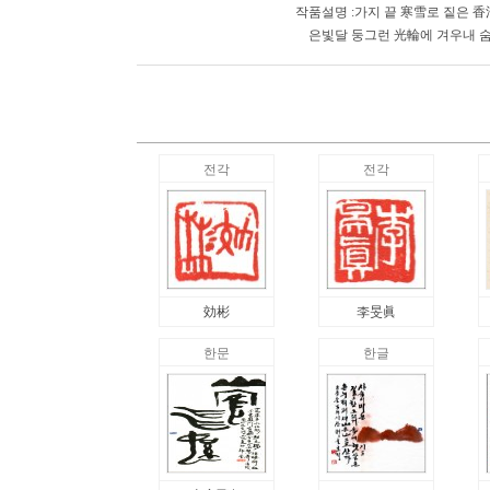
작품설명 :가지 끝 寒雪로 짙은 
은빛달 둥그런 光輪에 겨우내 
전각
전각
効彬
李旻眞
한문
한글