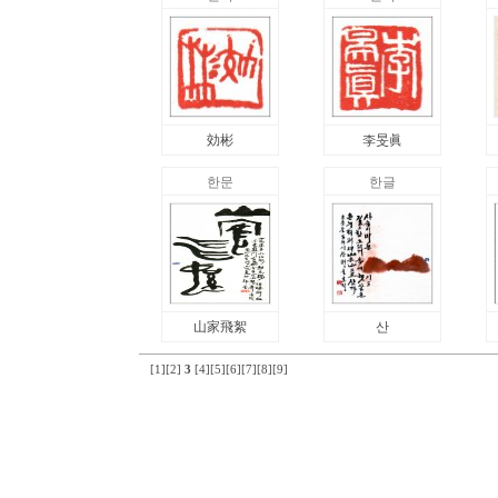
効彬
李旻眞
한문
한글
山家飛絮
산
[1]
[2]
3
[4]
[5]
[6]
[7]
[8]
[9]