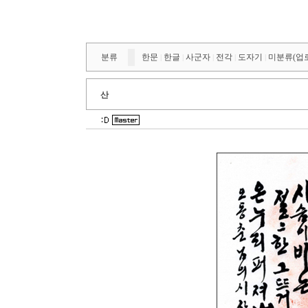
분류
한문
한글
사군자
전각
도자기
미분류(업
|
|
|
|
|
산