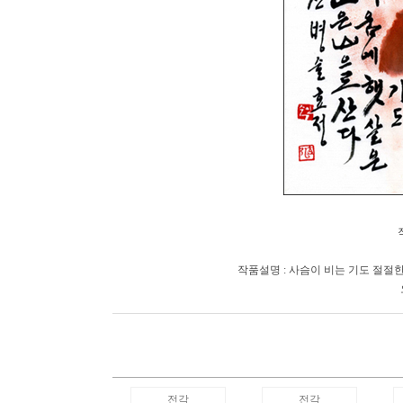
작품설명 : 사슴이 비는 기도 절절
전각
전각